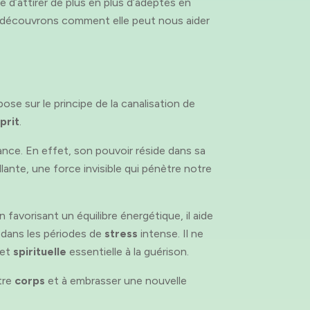
e d’attirer de plus en plus d’adeptes en
t découvrons comment elle peut nous aider
se sur le principe de la canalisation de
prit
.
ance. En effet, son pouvoir réside dans sa
lante, une force invisible qui pénètre notre
 favorisant un équilibre énergétique, il aide
 dans les périodes de
stress
intense. Il ne
et
spirituelle
essentielle à la guérison.
tre
corps
et à embrasser une nouvelle