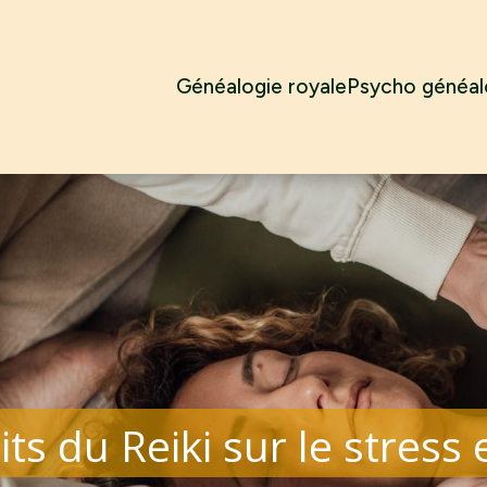
Généalogie royale
Psycho généal
ts du Reiki sur le stress e