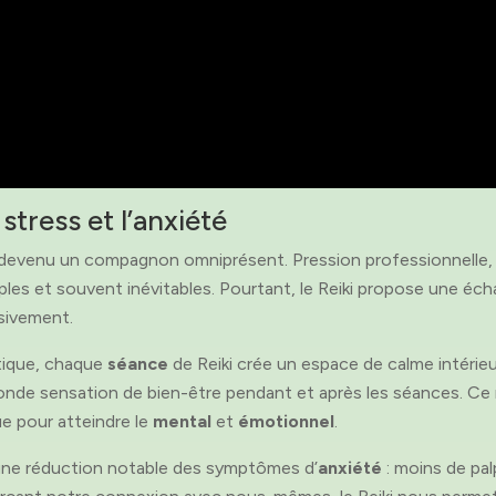
 stress et l’anxiété
devenu un compagnon omniprésent. Pression professionnelle, r
les et souvent inévitables. Pourtant, le Reiki propose une éch
sivement.
tique, chaque
séance
de Reiki crée un espace de calme intérie
fonde sensation de bien-être pendant et après les séances. Ce
ue pour atteindre le
mental
et
émotionnel
.
une réduction notable des symptômes d’
anxiété
: moins de pal