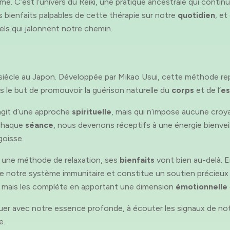
e. C’est l’univers du Reiki, une pratique ancestrale qui continu
s bienfaits palpables de cette thérapie sur notre
quotidien
, e
els qui jalonnent notre chemin.
siècle au Japon. Développée par Mikao Usui, cette méthode repo
ns le but de promouvoir la guérison naturelle du
corps
et de l’
es
s’agit d’une approche
spirituelle
, mais qui n’impose aucune croy
 chaque
séance
, nous devenons réceptifs à une énergie bienveil
goisse.
e une méthode de relaxation, ses
bienfaits
vont bien au-delà. En
rce notre système immunitaire et constitue un soutien précieux
, mais les complète en apportant une dimension
émotionnelle
nouer avec notre essence profonde, à écouter les signaux de no
e.