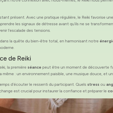
orçant notre connexion avec nous-mêmes, le Reiki nous perme
instant présent. Avec une pratique régulière, le Reiki favorise une
mprendre les signaux de détresse avant qu’ils ne se transformen
enir l’escalade des tensions.
ix dans la quête du bien-être total, en harmonisant notre
énergi
moderne.
ce de Reiki
iki, la première
séance
peut être un moment de découverte fas
la même : un environnement paisible, une musique douce, et un 
emps d’écouter le ressenti du participant. Quels
stress
ou
ang
hange est crucial pour instaurer la confiance et préparer le
co