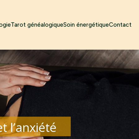
ogie
Tarot généalogique
Soin énergétique
Contact
t l’anxiété