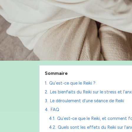
Sommaire
1.
Qu’est-ce que le Reiki ?
2.
Les bienfaits du Reiki sur le stress et l’an
3.
Le déroulement d’une séance de Reiki
4.
FAQ
4.1.
Qu’est-ce que le Reiki, et comment fon
4.2.
Quels sont les effets du Reiki sur l’an