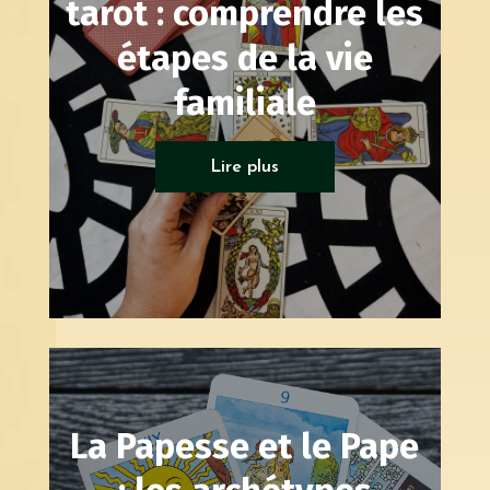
tarot : comprendre les
étapes de la vie
familiale
Tarots généalogique
Lire plus
La Papesse et le Pape