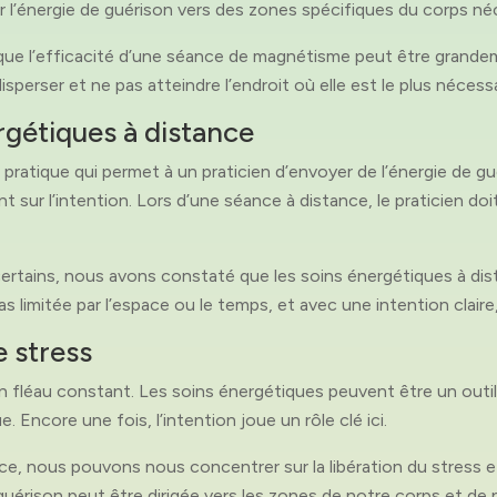
er l’énergie de guérison vers des zones spécifiques du corps né
ue l’efficacité d’une séance de magnétisme peut être grandem
isperser et ne pas atteindre l’endroit où elle est le plus nécessa
rgétiques à distance
pratique qui permet à un praticien d’envoyer de l’énergie de g
 sur l’intention. Lors d’une séance à distance, le praticien do
certains, nous avons constaté que les soins énergétiques à di
as limitée par l’espace ou le temps, et avec une intention clair
e stress
fléau constant. Les soins énergétiques peuvent être un outil p
 Encore une fois, l’intention joue un rôle clé ici.
ce, nous pouvons nous concentrer sur la libération du stress et
 guérison peut être dirigée vers les zones de notre corps et de 