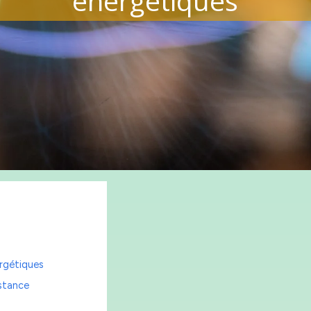
énergétiques
ergétiques
istance