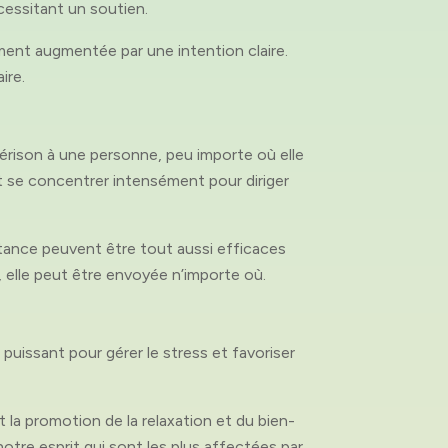
cessitant un soutien.
ent augmentée par une intention claire.
ire.
uérison à une personne, peu importe où elle
it se concentrer intensément pour diriger
stance peuvent être tout aussi efficaces
e, elle peut être envoyée n’importe où.
uissant pour gérer le stress et favoriser
 la promotion de la relaxation et du bien-
notre esprit qui sont les plus affectées par