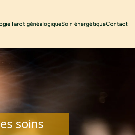
ogie
Tarot généalogique
Soin énergétique
Contact
les soins