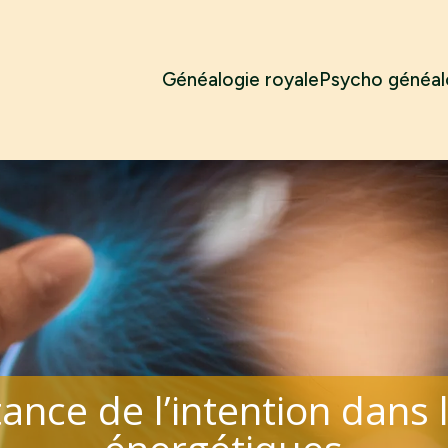
Généalogie royale
Psycho généal
ance de l’intention dans 