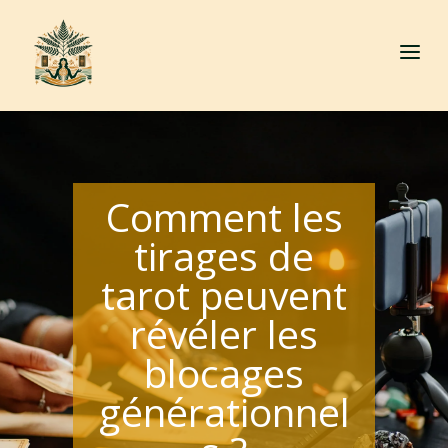
a
Comment les
tirages de
tarot peuvent
révéler les
blocages
générationnel