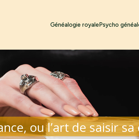
Généalogie royale
Psycho généal
nce, ou l’art de saisir s