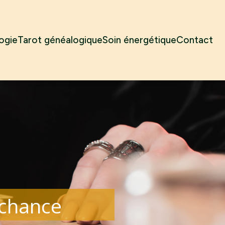
ogie
Tarot généalogique
Soin énergétique
Contact
a chance