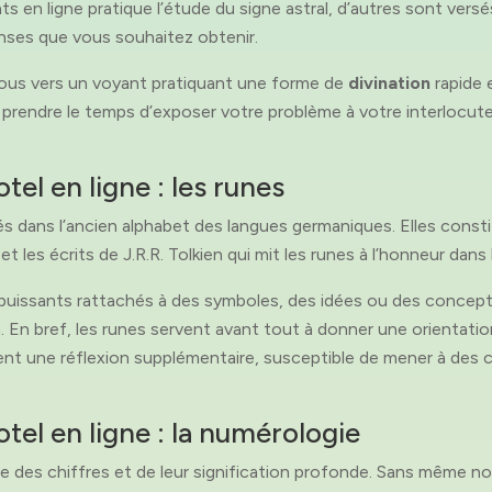
en ligne pratique l’étude du signe astral, d’autres sont versés d
nses que vous souhaitez obtenir.
vous vers un voyant pratiquant une forme de
divination
rapide 
prendre le temps d’exposer votre problème à votre interlocuteu
el en ligne : les runes
irés dans l’ancien alphabet des langues germaniques. Elles const
 les écrits de J.R.R. Tolkien qui mit les runes à l’honneur dans
 puissants rattachés à des symboles, des idées ou des concepts
ion. En bref, les runes servent avant tout à donner une orientat
nt une réflexion supplémentaire, susceptible de mener à des 
tel en ligne : la numérologie
e des chiffres et de leur signification profonde. Sans même 