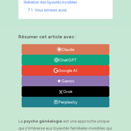
libération des loyautés invisibles
7.1.
Vous aimerez aussi :
Résumer cet article avec :
Claude
ChatGPT
Google AI
Gemini
Grok
Perplexity
La
psycho généalogie
est une approche unique
qui s’intéresse aux loyautés familiales invisibles qui