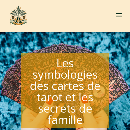
a
Les
symbologies
des cartes de
tarot et les
secrets de
famille